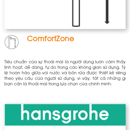
ComfortZone
Tiêu chuẩn của sự thoải mái là người dùng luôn cảm thấy
linh hoạt, dễ dàng, tự do trong các không gian sử dụng. Tỷ
lệ hoàn hảo giữa vòi nước và bồn rửa được thiết kế riêng
theo yêu cầu của người sử dụng, vì vậy, tất cả những gì
bạn cần là thoải mái trong lựa chọn của chính mình.