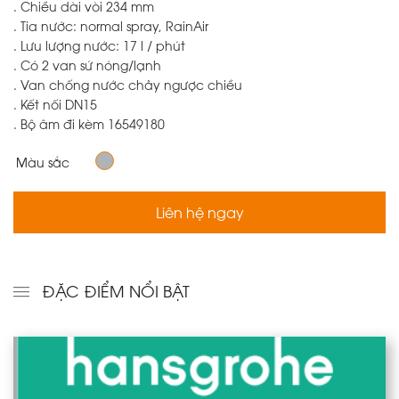
. Chiều dài vòi 234 mm
. Tia nước: normal spray, RainAir
. Lưu lượng nước: 17 l / phút
. Có 2 van sứ nóng/lạnh
. Van chống nước chảy ngược chiều
. Kết nối DN15
. Bộ âm đi kèm 16549180
Màu sắc
Liên hệ ngay
ĐẶC ĐIỂM NỔI BẬT