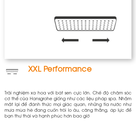
XXL Performance
Trải nghiệm xa hoa với bát sen cực lớn. Chế độ chăm sóc
cơ thể của Hansgrohe giống như các liệu pháp spa. Nhắm
mắt lại để đánh thức mọi giác quan, những tia nước như
mưa mùa hè đang cuốn trôi lo âu, căng thẳng, áp lực để
bạn thư thái và hạnh phúc hơn bao giờ