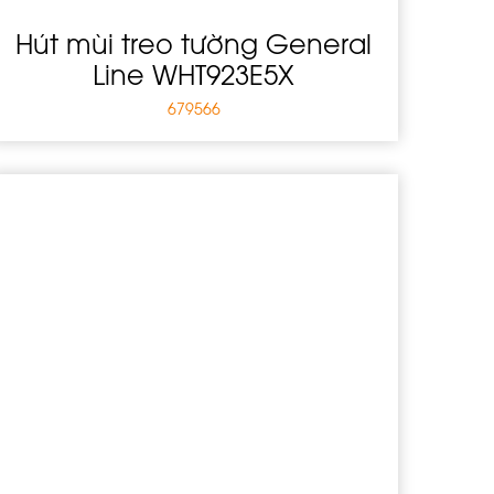
Hút mùi treo tường General
Line WHT923E5X
679566