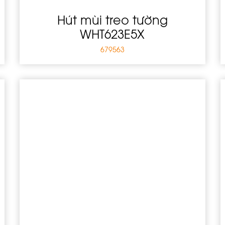
Hút mùi treo tường
WHT623E5X
679563