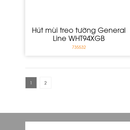
Hút mùi treo tường General
Line WHT94XGB
735532
1
2