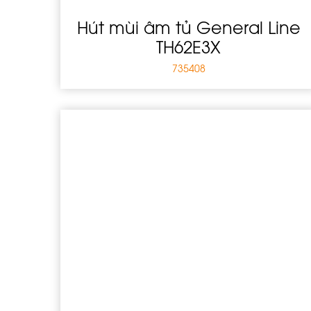
Hút mùi âm tủ General Line
TH62E3X
735408