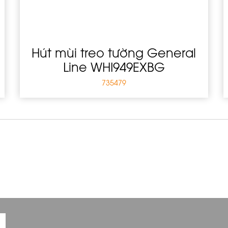
Hút mùi treo tường General
Line WHI949EXBG
735479