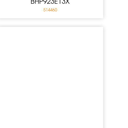
BHP923E13X
514460