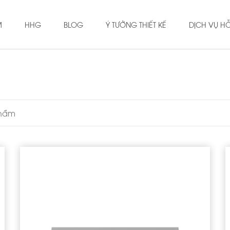
M
HHG
BLOG
Ý TƯỞNG THIẾT KẾ
DỊCH VỤ H