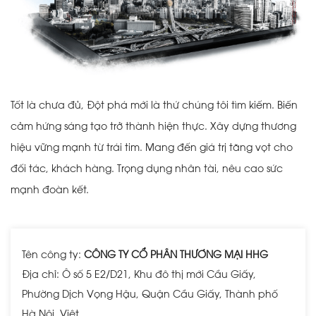
Tốt là chưa đủ, Đột phá mới là thứ chúng tôi tìm kiếm. Biến
cảm hứng sáng tạo trở thành hiện thực. Xây dựng thương
hiệu vững mạnh từ trái tim. Mang đến giá trị tăng vọt cho
đối tác, khách hàng. Trọng dụng nhân tài, nêu cao sức
mạnh đoàn kết.
Tên công ty:
CÔNG TY CỔ PHẦN THƯƠNG MẠI HHG
Địa chỉ: Ô số 5 E2/D21, Khu đô thị mới Cầu Giấy,
Phường Dịch Vọng Hậu, Quận Cầu Giấy, Thành phố
Hà Nội, Việt