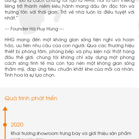
dừng. Đó là cách chúng tôi tạo ra HHG, nơi tổ ấm thiêng
liêng trở thành niềm kiêu hãnh mang dấu ấn độc tôn và
trường tồn với thời gian. Trở về nhà luôn là điều tuyệt vời
nhất.“
--- Founder Hà Huy Hùng ---
HHG mang đến một không gian sống tiện nghi và hoàn
hảo, ưu tiên nhu cầu của con người. Qua các thương hiệu
thiết bị phòng tắm, phòng bếp và phụ kiện nội thất hàng
đầu thế giới, chúng tôi không chỉ xây dựng một phong
cách sống tinh tế mà còn tạo nên một không gian sống
thẩm mỹ, đáp ứng tiêu chuẩn khắt khe của mỗi cá nhân.
Tinh hoa là sự lựa chọn.
Quá trình phát triển
2020
Khai trương showroom trưng bày và giới thiệu sản phẩm