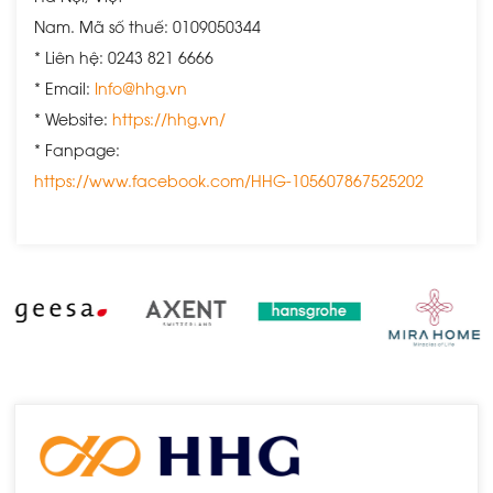
Nam. Mã số thuế: 0109050344
* Liên hệ: 0243 821 6666
* Email:
Info@hhg.vn
* Website:
https://hhg.vn/
* Fanpage:
https://www.facebook.com/HHG-105607867525202