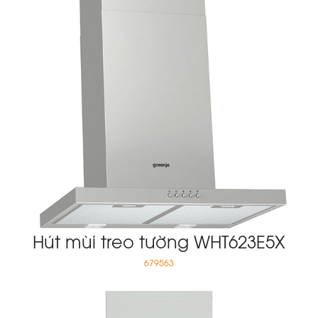
Hút mùi treo tường WHT623E5X
679563