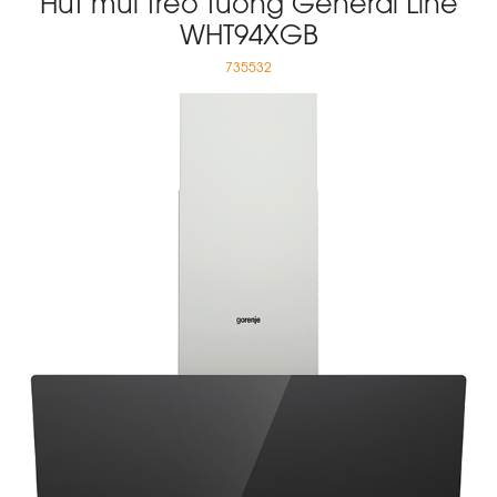
Hút mùi treo tường General Line
WHT94XGB
735532