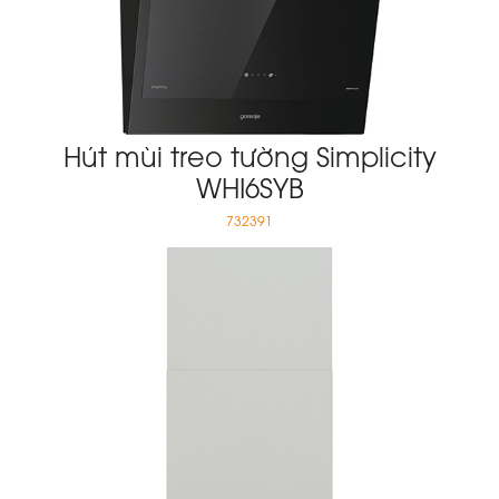
Hút mùi treo tường Simplicity
WHI6SYB
732391