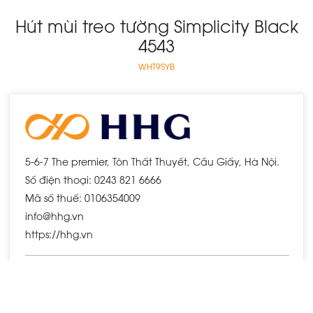
Hút mùi treo tường Simplicity Black
4543
WHT9SYB
5-6-7 The premier, Tôn Thất Thuyết, Cầu Giấy, Hà Nội.
Số điện thoại: 0243 821 6666
Mã số thuế: 0106354009
info@hhg.vn
https://hhg.vn
Chính sách chung
Chính sách bảo mật thông tin
Sitemap