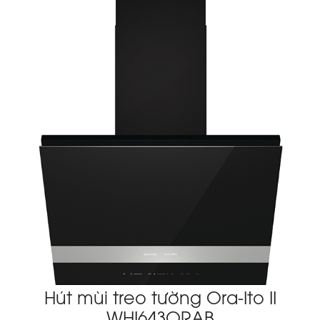
Hút mùi treo tường Ora-Ito II
WHI643ORAB