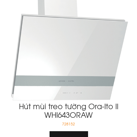
Hút mùi treo tường Ora-Ito II
WHI643ORAW
728152