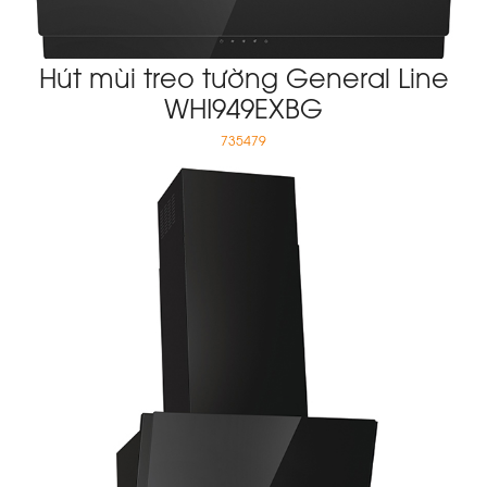
Hút mùi treo tường General Line
WHI949EXBG
735479