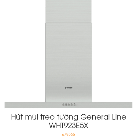
Hút mùi treo tường General Line
WHT923E5X
679566