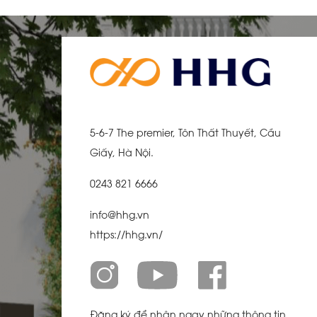
5-6-7 The premier, Tôn Thất Thuyết, Cầu
Giấy, Hà Nội.
0243 821 6666
info@hhg.vn
https://hhg.vn/
Đăng ký để nhận ngay những thông tin