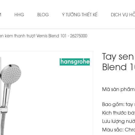
M
HHG
BLOG
Ý TƯỞNG THIẾT KẾ
DỊCH VỤ H
en kèm thanh trượt Vernis Blend 101 - 26275000
Tay sen
Blend 1
Mã sản phẩm
Bao gồm: tay s
Kích thước bá
Lưu lượng nước
Màu sắc: Ch