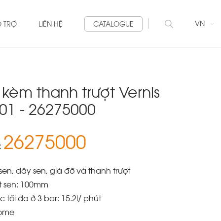
VN
Ỗ TRỢ
LIÊN HỆ
CATALOGUE
 kèm thanh trượt Vernis
01 - 26275000
26275000
:
en, dây sen, giá đỡ và thanh trượt
t sen: 100mm
 tối đa ở 3 bar: 15.2l/ phút
rome