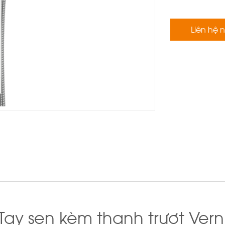
Liên hệ 
ay sen kèm thanh trượt Verni