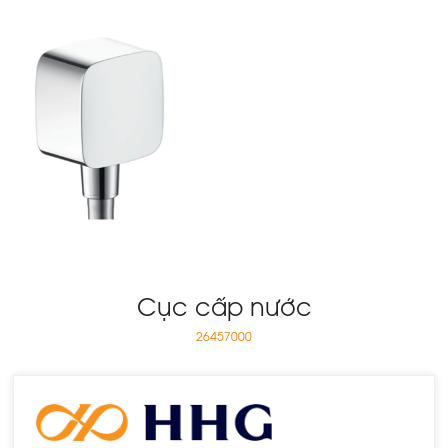
Cục cấp nước
26457000