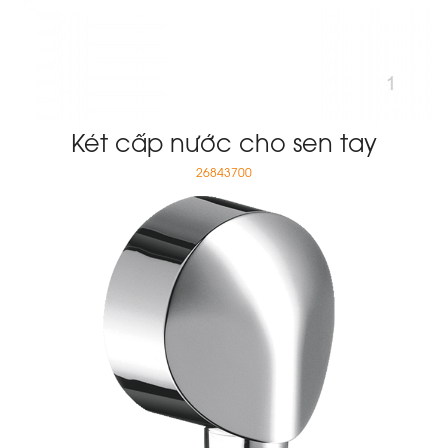
Két cấp nước cho sen tay
26843700