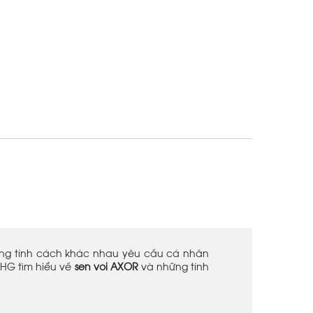
ững tính cách khác nhau yêu cầu cá nhân
HHG tìm hiểu về
sen vòi AXOR
và những tính