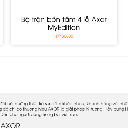
Bộ trộn bồn tắm 4 lỗ Axor
MyEdition
47430600
òi hỏi những thiết kế sen tắm khác nhau, khách hàng với nh
g đó chỉ có thương hiệu AXOR là giải pháp lý tưởng. Hãy cùng 
đến cho người dùng trong bài viết sau.
ệu AXOR