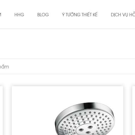
M
HHG
BLOG
Ý TƯỞNG THIẾT KẾ
DỊCH VỤ H