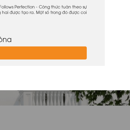
llows Perfection - Công thức tuân theo sự
ai được tạo ra. Một số trong đó được coi
uộng
 tạo bất tận của những nhà thiết kế hàng