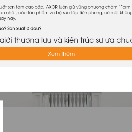
xuất sen tắm cao cấp, AXOR luôn giữ vững phương châm “Form Fo
 nhất, các tác phẩm và bộ sưu tập tiên phong, có một không h
gày nay.
nào? Sản xuất ở đâu?
giới thượng lưu và kiến trúc sư ưa ch
ng đầu:
AXOR kiến tạo những sản phẩm siêu việt từ nguồn sáng
Xem thêm