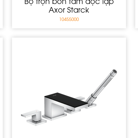
Bộ trộn bồn tắm độc lập
Axor Starck
10455000