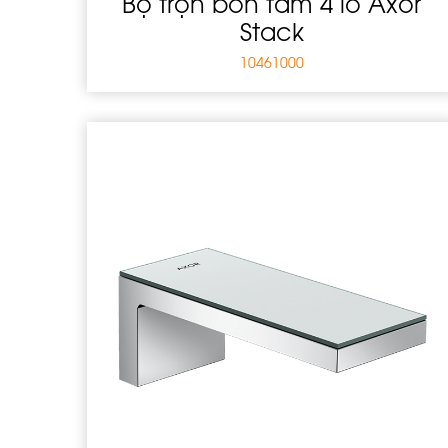
Bộ trộn bồn tắm 4 lỗ Axor
Stack
10461000