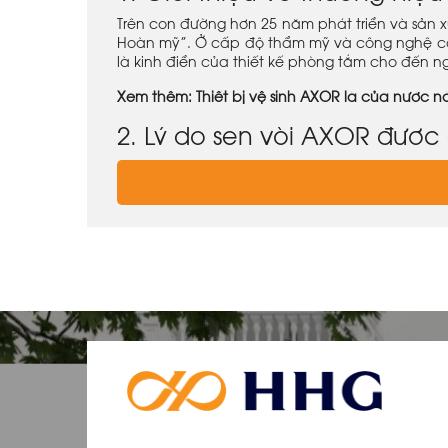
Trên con đường hơn 25 năm phát triển và sản 
Hoàn mỹ”. Ở cấp độ thẩm mỹ và công nghệ cao
là kinh điển của thiết kế phòng tắm cho đến n
Xem thêm:
Thiết bị vệ sinh AXOR là của nước 
2. Lý do sen vòi AXOR được 
Kiệt tác danh giá của những nhà sáng tạo hà
đầu.