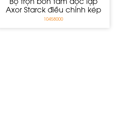
Bộ trộn bồn tắm độc lập
Axor Starck điều chỉnh kép
10458000