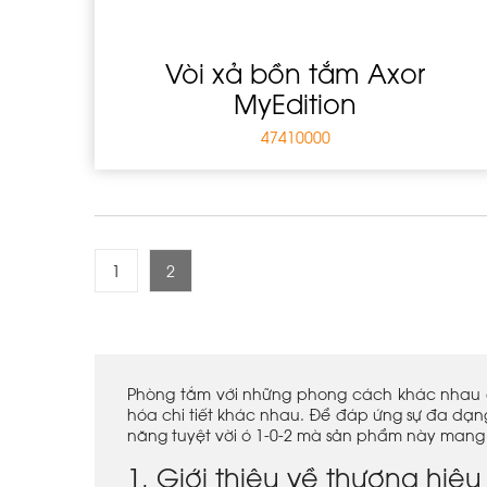
Vòi xả bồn tắm Axor
MyEdition
47410000
1
2
Phòng tắm với những phong cách khác nhau đ
hóa chi tiết khác nhau. Để đáp ứng sự đa dạn
năng tuyệt vời ó 1-0-2 mà sản phẩm này mang 
1. Giới thiệu về thương hi