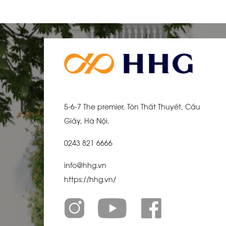
5-6-7 The premier, Tôn Thất Thuyết, Cầu
Giấy, Hà Nội.
0243 821 6666
info@hhg.vn
https://hhg.vn/