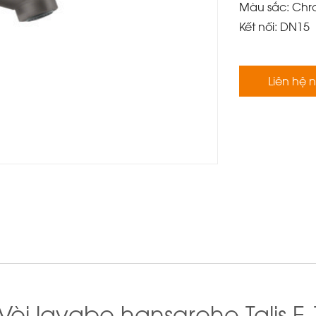
Màu sắc: Chr
Kết nối: DN15
Liên hệ 
òi lavabo hansgrohe Talis E 