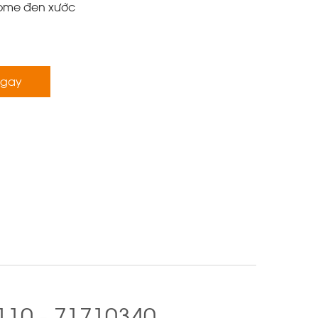
ome đen xước
ngay
110 - 71710340