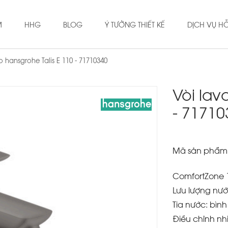
M
HHG
BLOG
Ý TƯỞNG THIẾT KẾ
DỊCH VỤ H
 hansgrohe Talis E 110 - 71710340
Vòi lav
- 71710
Mã sản phẩm
ComfortZone 
Lưu lượng nước
Tia nước: bìn
Điều chỉnh nh