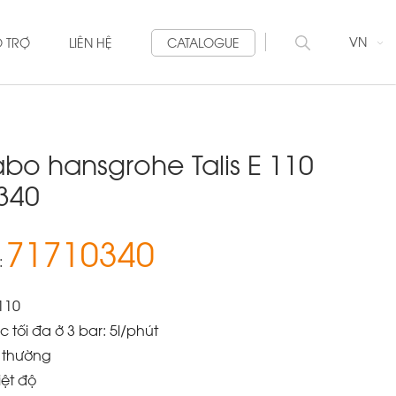
VN
Ỗ TRỢ
LIÊN HỆ
CATALOGUE
abo hansgrohe Talis E 110
340
71710340
:
110
 tối đa ở 3 bar: 5l/phút
h thường
iệt độ