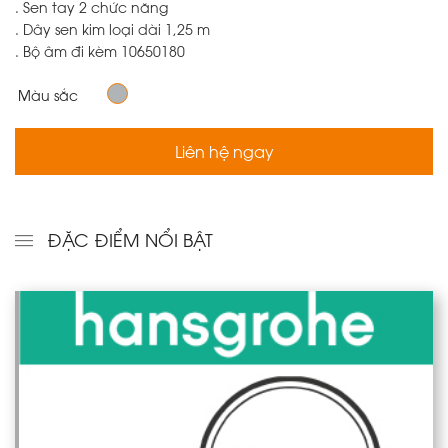
. Sen tay 2 chức năng
. Dây sen kim loại dài 1,25 m
. Bộ âm đi kèm 10650180
Màu sắc
Liên hệ ngay
ĐẶC ĐIỂM NỔI BẬT