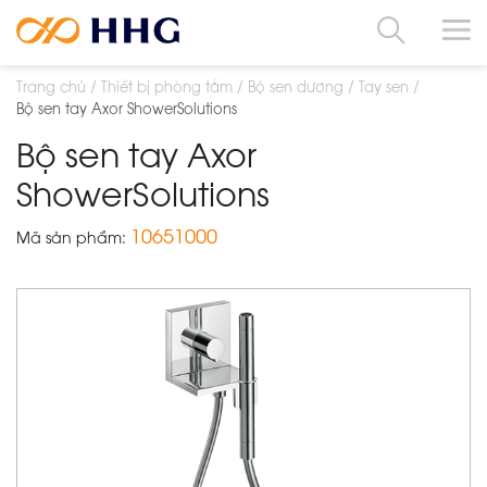
Trang chủ
Thiết bị phòng tắm
Bộ sen dương
Tay sen
Bộ sen tay Axor ShowerSolutions
Bộ sen tay Axor
ShowerSolutions
10651000
Mã sản phẩm: