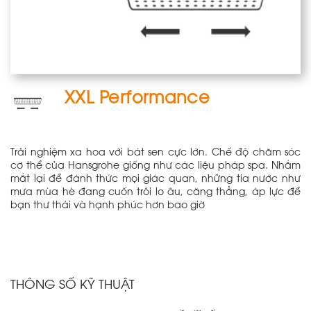
XXL Performance
Trải nghiệm xa hoa với bát sen cực lớn. Chế độ chăm sóc
cơ thể của Hansgrohe giống như các liệu pháp spa. Nhắm
mắt lại để đánh thức mọi giác quan, những tia nước như
mưa mùa hè đang cuốn trôi lo âu, căng thẳng, áp lực để
bạn thư thái và hạnh phúc hơn bao giờ
THÔNG SỐ KỸ THUẬT