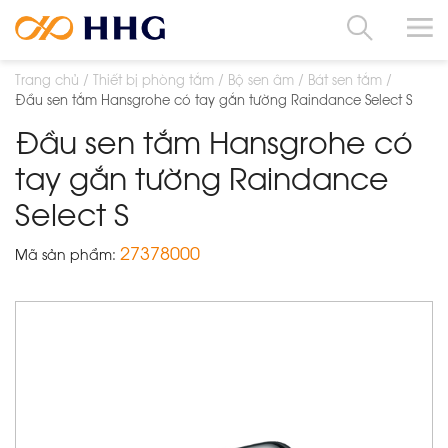
Trang chủ
Thiết bị phòng tắm
Bộ sen âm
Bát sen tắm
Đầu sen tắm Hansgrohe có tay gắn tường Raindance Select S
Đầu sen tắm Hansgrohe có
tay gắn tường Raindance
Select S
27378000
Mã sản phẩm: