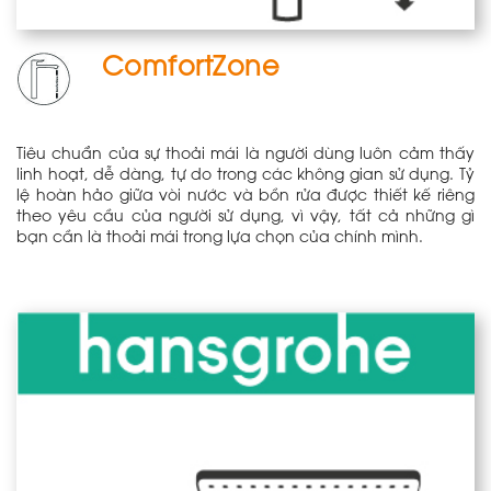
ComfortZone
Tiêu chuẩn của sự thoải mái là người dùng luôn cảm thấy
linh hoạt, dễ dàng, tự do trong các không gian sử dụng. Tỷ
lệ hoàn hảo giữa vòi nước và bồn rửa được thiết kế riêng
theo yêu cầu của người sử dụng, vì vậy, tất cả những gì
bạn cần là thoải mái trong lựa chọn của chính mình.