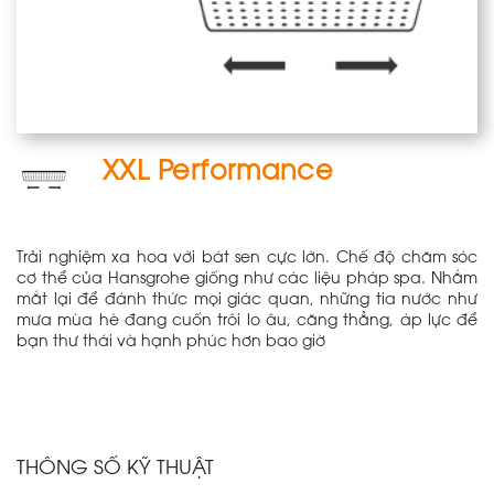
XXL Performance
Trải nghiệm xa hoa với bát sen cực lớn. Chế độ chăm sóc
cơ thể của Hansgrohe giống như các liệu pháp spa. Nhắm
mắt lại để đánh thức mọi giác quan, những tia nước như
mưa mùa hè đang cuốn trôi lo âu, căng thẳng, áp lực để
bạn thư thái và hạnh phúc hơn bao giờ
THÔNG SỐ KỸ THUẬT