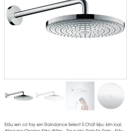
Đầu sen có tay sen Raindance Select S Chất liệu: kim loại,
đồng mạ Chrome Đặc điểm: . Tia nước: RainAir, Rain . Đầu