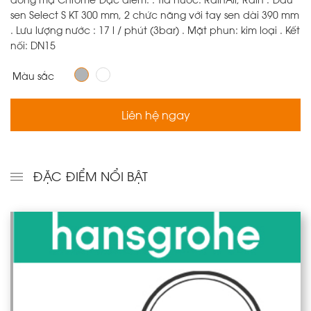
sen Select S KT 300 mm, 2 chức năng với tay sen dài 390 mm
. Lưu lượng nước : 17 l / phút (3bar) . Mặt phun: kim loại . Kết
nối: DN15
Màu sắc
Liên hệ ngay
ĐẶC ĐIỂM NỔI BẬT