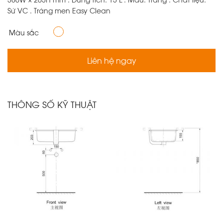
Sứ VC . Tráng men Easy Clean
Màu sắc
Liên hệ ngay
THÔNG SỐ KỸ THUẬT