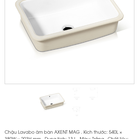
Chậu Lavabo âm bàn AXENT MAG . Kích thước: 540L ×
380W × 203H mm . Dung tích: 13 L . Màu: Trắng . Chất liệu: