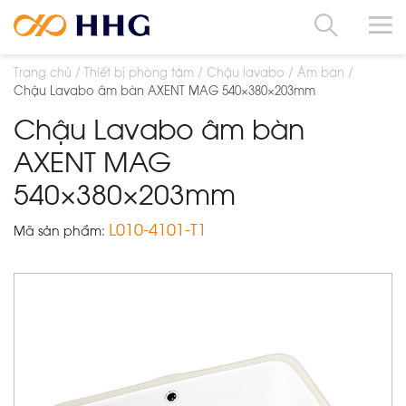
Trang chủ
Thiết bị phòng tắm
Chậu lavabo
Âm bàn
Chậu Lavabo âm bàn AXENT MAG 540×380×203mm
Chậu Lavabo âm bàn
AXENT MAG
540×380×203mm
L010-4101-T1
Mã sản phẩm: