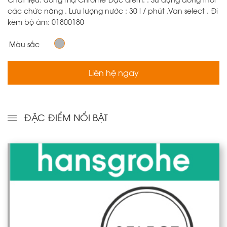
các chức năng . Lưu lượng nước : 30 l / phút .Van select . Đi
kèm bộ âm: 01800180
Màu sắc
Liên hệ ngay
ĐẶC ĐIỂM NỔI BẬT