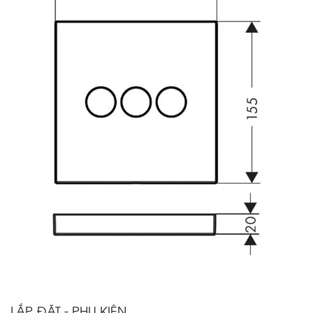
LẮP ĐẶT - PHỤ KIỆN