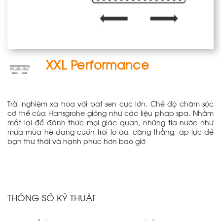
XXL Performance
Trải nghiệm xa hoa với bát sen cực lớn. Chế độ chăm sóc
cơ thể của Hansgrohe giống như các liệu pháp spa. Nhắm
mắt lại để đánh thức mọi giác quan, những tia nước như
mưa mùa hè đang cuốn trôi lo âu, căng thẳng, áp lực để
bạn thư thái và hạnh phúc hơn bao giờ
THÔNG SỐ KỸ THUẬT